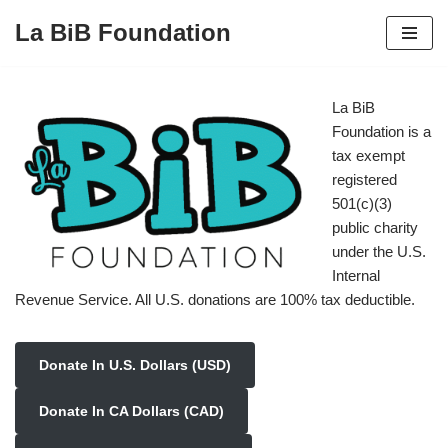
La BiB Foundation
Skip
to
content
La BiB
Foundation is a
tax exempt
registered
501(c)(3)
public charity
under the U.S.
Internal
Revenue Service. All U.S. donations are 100% tax deductible.
Donate In U.S. Dollars (USD)
Donate In CA Dollars (CAD)